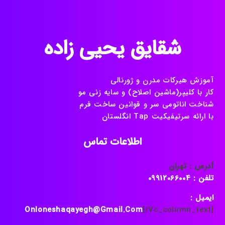
شقایق یحیی زاده
آموزش هیرکات مدرن و ژورنالی
کار با کلیپر(ماشین اصلاح) و سایه زنی مو
شناخت اناتومی سر و قوانین ساخت فرم
با ارائه سرتیفیکیت Tap انگلستان
اطلاعات تماس
آدرس : تهران
تلفن : 09912066004
ایمیل :
Onloneshaqayegh@gmail.com
[/vc_column_text]